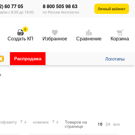
2) 60 77 05
8 800 505 98 63
Личный кабинет
влю с 8:00 до 19:00
по России бесплатно
0
Создать КП
Избранное
Сравнение
Корзина
Распродажа
Логотипы
а
лфавиту
новизне
Товаров на
18
24
все
странице