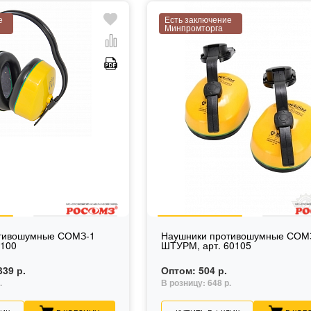
е
Есть заключение
Минпромторга
тивошумные СОМЗ-1
Наушники противошумные СОМ
0100
ШТУРМ, арт. 60105
339 р.
Оптом:
504 р.
.
В розницу:
648 р.