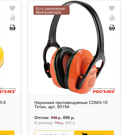
Есть заключение
Минпромторга
З-5
Наушники противошумные СОМЗ-15
Титан, арт. 60154
Оптом:
456 р.
546 р.
В розницу:
627 р.
642 р.