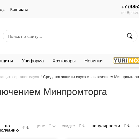
+7 (485
щь
Контакты
по Яросла
защиты
Униформа
Хозтовары
Новинки
защиты органов слуха
Средства защиты слуха с заключением Минпромторг
ключением Минпромторга
по
цене
скидке
популярности
а
молчанию