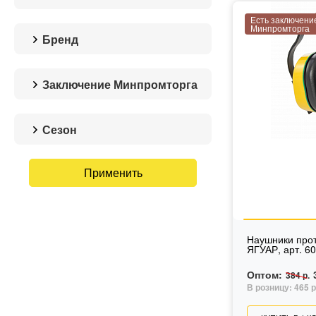
Есть заключени
Минпромторга
Бренд
РОСОМЗ
Заключение Минпромторга
Да
Сезон
Без сезона
Наушники про
ЯГУАР, арт. 6
Оптом:
384 р.
В розницу:
465 р