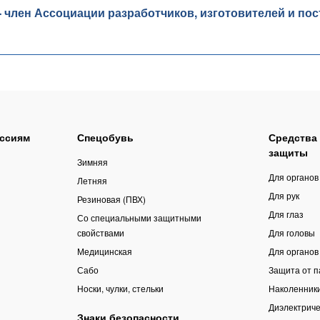
лен Ассоциации разработчиков, изготовителей и пос
ссиям
Спецобувь
Средства
защиты
Зимняя
Для органов
Летняя
Для рук
Резиновая (ПВХ)
Для глаз
Со специальными защитными
свойствами
Для головы
Медицинская
Для органов
Сабо
Защита от 
Носки, чулки, стельки
Наколенник
Диэлектриче
Знаки безопасности