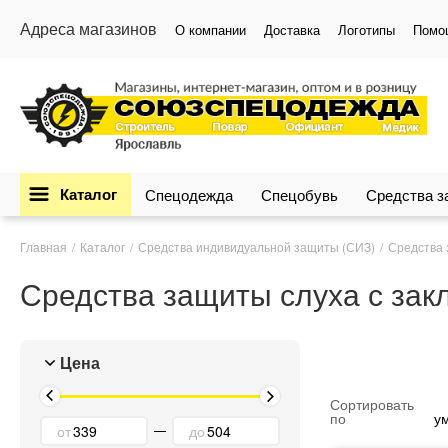
Адреса магазинов
О компании
Доставка
Логотипы
Помо
Каталог
Спецодежда
Спецобувь
Средства 
Главная
Каталог
Средства индивидуальной защиты (СИЗ)
Средства 
Средства защиты слуха с за
Цена
Сортировать
по
у
от
до