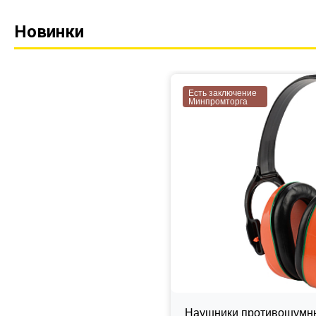
Новинки
Есть заключение
Минпромторга
Наушники противошумны