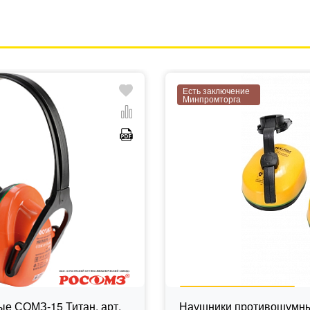
Есть заключение
Минпромторга
е СОМЗ-15 Титан, арт.
Наушники противошумны