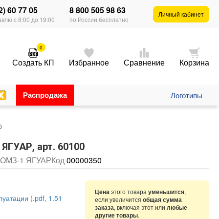
2) 60 77 05
8 800 505 98 63
Личный кабинет
влю с 8:00 до 19:00
по России бесплатно
0
Создать КП
Избранное
Сравнение
Корзина
Распродажа
Логотипы
0
ГУАР, арт. 60100
СОМЗ-1 ЯГУАР
Код
00000350
Цена
этого товара
уменьшится
,
уатации (.pdf, 1.51
если увеличится
общая сумма
заказа
, включая этот или
любые
другие товары
.