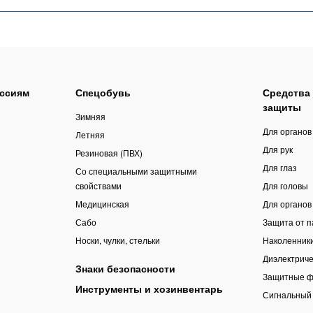
ссиям
Спецобувь
Средства
защиты
Зимняя
Для органов
Летняя
Для рук
Резиновая (ПВХ)
Для глаз
Со специальными защитными
свойствами
Для головы
Медицинская
Для органов
Сабо
Защита от 
Носки, чулки, стельки
Наколенник
Диэлектриче
Знаки безопасности
Защитные ф
Инструменты и хозинвентарь
Сигнальный