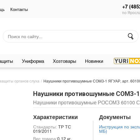
+7 (485
щь
Контакты
по Яросла
защиты
Униформа
Хозтовары
Новинки
защиты органов слуха
Наушники противошумные СОМЗ-1 ЯГУАР, арт. 6010
Наушники противошумные СОМЗ-1 Я
Наушники противошумные РОСОМЗ 60100 
Характеристики
Документы
Стандарты:
ТР ТС
Инструкция по экспл
019/2011
МБ)
Вес товара:
0.12 кг.