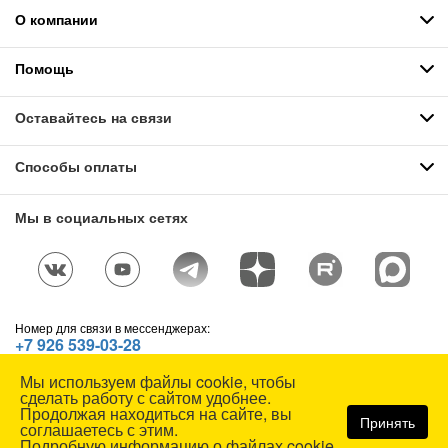
О компании
Помощь
Оставайтесь на связи
Способы оплаты
Мы в социальных сетях
Номер для связи в мессенджерах:
+7 926 539-03-28
Telegram
,
WhatsApp
,
Max
Мы используем файлы cookie, чтобы
© СОЮЗСПЕЦОДЕЖДА, 1991—2026. Все права защищены.
сделать работу с сайтом удобнее.
Использование материалов сайта без разрешения запрещено.
Продолжая находиться на сайте, вы
Принять
соглашаетесь с этим.
Карта сайта
Подробную информацию о файлах cookie