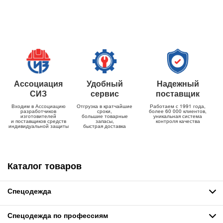
Ассоциация
Удобный
Надежный
СИЗ
сервис
поставщик
Входим в Ассоциацию
Отгрузка в кратчайшие
Работаем с 1991 года,
разработчиков
сроки,
более 60 000 клиентов,
изготовителей
большие товарные
уникальная система
и поставщиков средств
запасы,
контроля качества
индивидуальной защиты
быстрая доставка
Каталог товаров
Спецодежда
Спецодежда по профессиям