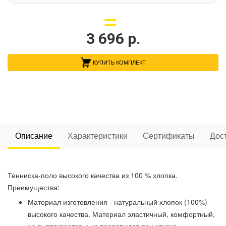
3 696
р.
КУПИТЬ КОМПЛЕКТ
Описание
Характеристики
Сертификаты
Дос
Тенниска-поло высокого качества из 100 % хлопка.
Преимущества:
Материал изготовления - натуральный хлопок (100%)
высокого качества. Материал эластичный, комфортный,
не вытягивается и не теряет цвет при стирке.