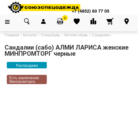
+7 (4852) 60 77 05
0
Главная
Каталог
Спецобувь
Летняя обувь
Сандалии
Сандалии (сабо) АЛМИ ЛАРИСА женские
МИНПРОМТОРГ черные
Распродажа
Есть заключение
Минпромторга