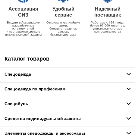
Ассоциация
Удобный
Надежный
СИЗ
сервис
поставщик
Входим в Ассоциацию
Отгрузка в кратчайшие
Работаем с 1991 года,
разработчиков
сроки,
более 60 000 клиентов,
изготовителей
большие товарные
уникальная система
и поставщиков средств
запасы,
контроля качества
индивидуальной защиты
быстрая доставка
Каталог товаров
Спецодежда
Спецодежда по профессиям
Спецобувь
Средства индивидуальной защиты
Элементы спецодежды и аксессуары