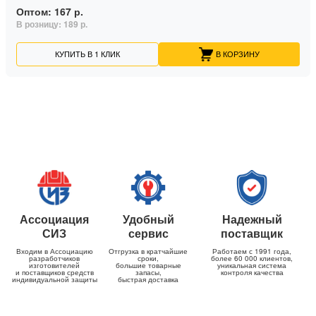
Оптом:
167 р.
В розницу:
189 р.
КУПИТЬ В 1 КЛИК
В КОРЗИНУ
Ассоциация
Удобный
Надежный
СИЗ
сервис
поставщик
Входим в Ассоциацию
Отгрузка в кратчайшие
Работаем с 1991 года,
разработчиков
сроки,
более 60 000 клиентов,
изготовителей
большие товарные
уникальная система
и поставщиков средств
запасы,
контроля качества
индивидуальной защиты
быстрая доставка