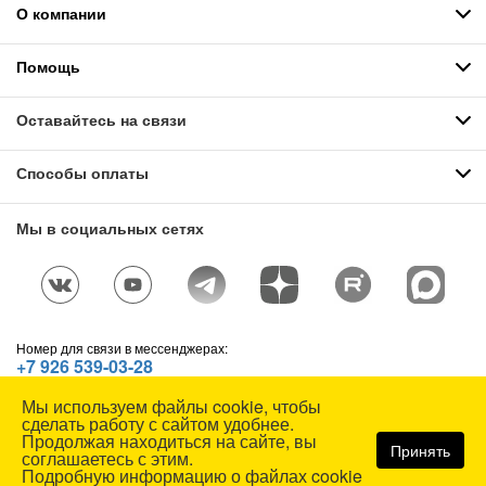
О компании
Помощь
Оставайтесь на связи
Способы оплаты
Мы в социальных сетях
Номер для связи в мессенджерах:
+7 926 539-03-28
Telegram
,
WhatsApp
,
Max
Мы используем файлы cookie, чтобы
© СОЮЗСПЕЦОДЕЖДА, 1991—2026. Все права защищены.
сделать работу с сайтом удобнее.
Использование материалов сайта без разрешения запрещено.
Продолжая находиться на сайте, вы
Принять
соглашаетесь с этим.
Карта сайта
Подробную информацию о файлах cookie