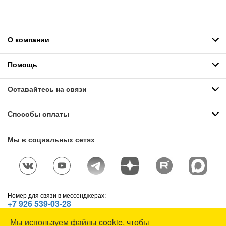
О компании
Помощь
Оставайтесь на связи
Способы оплаты
Мы в социальных сетях
Номер для связи в мессенджерах:
+7 926 539-03-28
Telegram
,
WhatsApp
,
Max
Мы используем файлы cookie, чтобы
© СОЮЗСПЕЦОДЕЖДА, 1991—2026. Все права защищены.