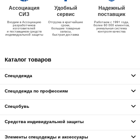
Ассоциация
Удобный
Надежный
СИЗ
сервис
поставщик
Входим в Ассоциацию
Отгрузка в кратчайшие
Работаем с 1991 года,
разработчиков
сроки,
более 60 000 клиентов,
изготовителей
большие товарные
уникальная система
и поставщиков средств
запасы,
контроля качества
индивидуальной защиты
быстрая доставка
Каталог товаров
Спецодежда
Спецодежда по профессиям
Спецобувь
Средства индивидуальной защиты
Элементы спецодежды и аксессуары