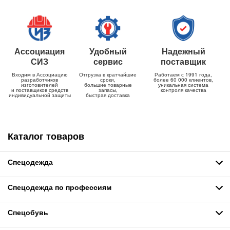
Ассоциация
Удобный
Надежный
СИЗ
сервис
поставщик
Входим в Ассоциацию
Отгрузка в кратчайшие
Работаем с 1991 года,
разработчиков
сроки,
более 60 000 клиентов,
изготовителей
большие товарные
уникальная система
и поставщиков средств
запасы,
контроля качества
индивидуальной защиты
быстрая доставка
Каталог товаров
Спецодежда
Спецодежда по профессиям
Спецобувь