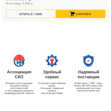
В розницу:
2 899 р.
КУПИТЬ В 1 КЛИК
В КОРЗИНУ
Ассоциация
Удобный
Надежный
СИЗ
сервис
поставщик
Входим в Ассоциацию
Отгрузка в кратчайшие
Работаем с 1991 года,
разработчиков
сроки,
более 60 000 клиентов,
изготовителей
большие товарные
уникальная система
и поставщиков средств
запасы,
контроля качества
индивидуальной защиты
быстрая доставка