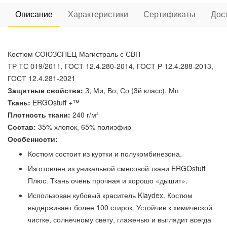
Описание
Характеристики
Сертификаты
Дос
Костюм СОЮЗСПЕЦ-Магистраль с СВП
ТР ТС 019/2011, ГОСТ 12.4.280-2014, ГОСТ Р 12.4.288-2013,
ГОСТ 12.4.281-2021
Защитные свойства:
З, Ми, Во, Со (3й класс), Мп
Ткань:
ERGOstuff +™
Плотность ткани:
240 г/м²
Состав:
35% хлопок, 65% полиэфир
Особенности:
Костюм состоит из куртки и полукомбинезона.
Изготовлен из уникальной смесовой ткани ERGOstuff
Плюс. Ткань очень прочная и хорошо «дышит».
Использован кубовый краситель Klaydex. Костюм
выдерживает более 100 стирок. Устойчив к химической
чистке, солнечному свету, глаженью и выглядит всегда