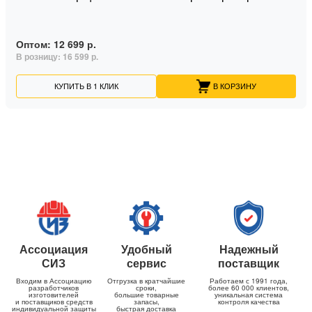
Оптом:
12 699 р.
В розницу:
16 599 р.
КУПИТЬ В 1 КЛИК
В КОРЗИНУ
Ассоциация
Удобный
Надежный
СИЗ
сервис
поставщик
Входим в Ассоциацию
Отгрузка в кратчайшие
Работаем с 1991 года,
разработчиков
сроки,
более 60 000 клиентов,
изготовителей
большие товарные
уникальная система
и поставщиков средств
запасы,
контроля качества
индивидуальной защиты
быстрая доставка