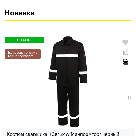
Новинки
Новинка
Есть заключение
Минпромторга
Костюм сварщика КСв124w Минпромторг черный