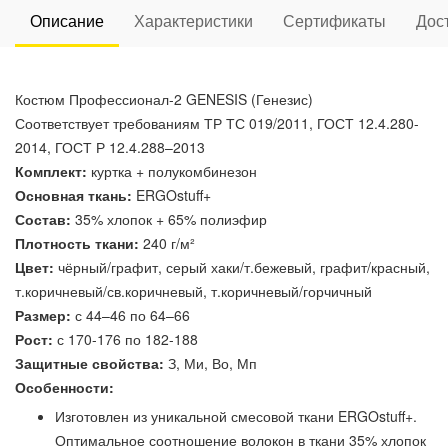
Описание
Характеристики
Сертификаты
Дос
Костюм Профессионал-2 GENESIS (Генезис)
Соответствует требованиям ТР ТС 019/2011, ГОСТ 12.4.280-
2014, ГОСТ Р 12.4.288–2013
Комплект:
куртка + полукомбинезон
Основная ткань:
ERGOstuff+
Состав:
35% хлопок + 65% полиэфир
Плотность ткани:
240 г/м²
Цвет:
чёрный/графит, серый хаки/т.бежевый, графит/красный,
т.коричневый/св.коричневый, т.коричневый/горчичный
Размер:
с 44–46 по 64–66
Рост:
с 170-176 по 182-188
Защитные свойства:
З, Ми, Во, Мп
Особенности:
Изготовлен из уникальной смесовой ткани ERGOstuff+.
Оптимальное соотношение волокон в ткани 35% хлопок