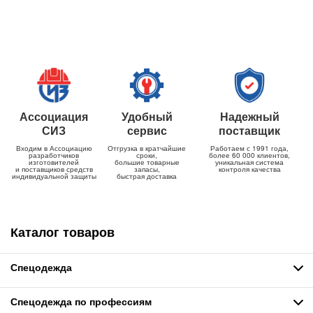
Ассоциация
Удобный
Надежный
СИЗ
сервис
поставщик
Входим в Ассоциацию
Отгрузка в кратчайшие
Работаем с 1991 года,
разработчиков
сроки,
более 60 000 клиентов,
изготовителей
большие товарные
уникальная система
и поставщиков средств
запасы,
контроля качества
индивидуальной защиты
быстрая доставка
Каталог товаров
Спецодежда
Спецодежда по профессиям