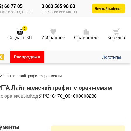
2) 60 77 05
8 800 505 98 63
Личный кабинет
влю с 8:00 до 19:00
по России бесплатно
0
Создать КП
Избранное
Сравнение
Корзина
Распродажа
Логотипы
 Лайт женский графит с оранжевым
ТА Лайт женский графит с оранжевым
 с оранжевым
Код
ЯРС18170_001000003288
ументы