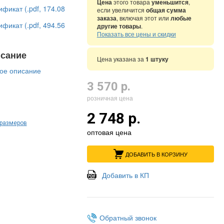
Цена
этого товара
уменьшится
,
фикат (.pdf, 174.08
если увеличится
общая сумма
заказа
, включая этот или
любые
фикат (.pdf, 494.56
другие товары
.
Показать все цены и скидки
сание
Цена указана за
1 штуку
ое описание
3 570 р.
розничная цена
2 748 р.
 размеров
оптовая цена
ДОБАВИТЬ В КОРЗИНУ
Добавить в КП
Обратный звонок