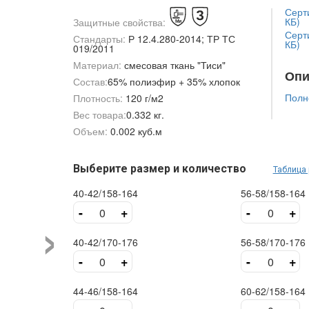
Серти
КБ)
Защитные свойства:
Серти
Стандарты:
Р 12.4.280-2014; ТР ТС
КБ)
019/2011
Материал:
смесовая ткань "Тиси"
Опи
Состав:
65% полиэфир + 35% хлопок
Полн
Плотность:
120 г/м2
Вес товара:
0.332 кг.
Объем:
0.002 куб.м
Выберите размер и количество
Таблица
40-42/158-164
56-58/158-164
›
-
+
-
+
40-42/170-176
56-58/170-176
-
+
-
+
44-46/158-164
60-62/158-164