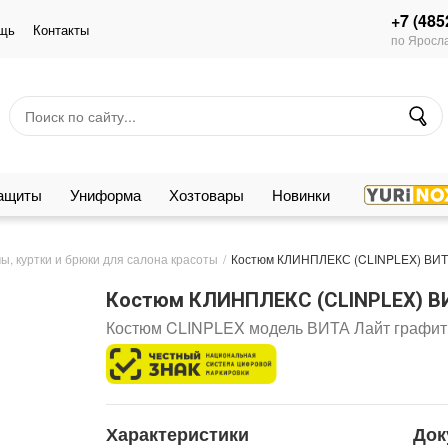
+7 (485
щь
Контакты
по Яросла
защиты
Униформа
Хозтовары
Новинки
ы, куртки и брюки для салона красоты
Костюм КЛИНПЛЕКС (CLINPLEX) ВИТА
Костюм КЛИНПЛЕКС (CLINPLEX) ВИ
Костюм CLINPLEX модель ВИТА Лайт графит
Характеристики
Док