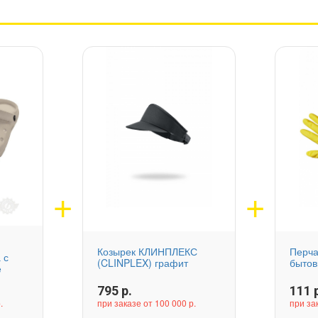
Козырек КЛИНПЛЕКС
Перча
 с
(CLINPLEX) графит
быто
е
795
р.
111
р
.
при заказе от 100 000 р.
при за