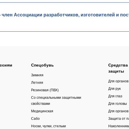
лен Ассоциации разработчиков, изготовителей и пос
ссиям
Спецобувь
Средства
защиты
Зимняя
Для органов
Летняя
Для рук
Резиновая (ПВХ)
Для глаз
Со специальными защитными
свойствами
Для головы
Медицинская
Для органов
Сабо
Защита от 
Носки, чулки, стельки
Наколенник