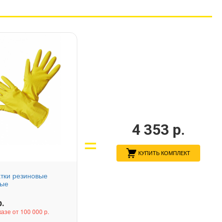
4 353
р.
КУПИТЬ КОМПЛЕКТ
тки резиновые
вые
.
казе от 100 000 р.