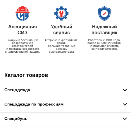
Ассоциация
Удобный
Надежный
СИЗ
сервис
поставщик
Входим в Ассоциацию
Отгрузка в кратчайшие
Работаем с 1991 года,
разработчиков
сроки,
более 60 000 клиентов,
изготовителей
большие товарные
уникальная система
и поставщиков средств
запасы,
контроля качества
индивидуальной защиты
быстрая доставка
Каталог товаров
Спецодежда
Спецодежда по профессиям
Спецобувь