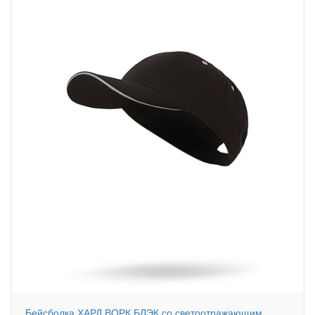
Бейсболка ХАРД ВОРК БЛЭК со светоотражающим