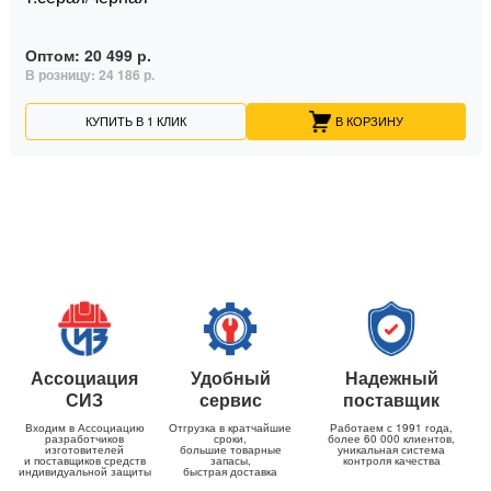
Оптом:
20 499 р.
В розницу:
24 186 р.
КУПИТЬ В 1 КЛИК
В КОРЗИНУ
Ассоциация
Удобный
Надежный
СИЗ
сервис
поставщик
Входим в Ассоциацию
Отгрузка в кратчайшие
Работаем с 1991 года,
разработчиков
сроки,
более 60 000 клиентов,
изготовителей
большие товарные
уникальная система
и поставщиков средств
запасы,
контроля качества
индивидуальной защиты
быстрая доставка