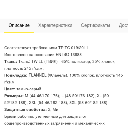
Описание
Характеристики
Сертификаты
Дос
Соответствует требованиям ТР ТС 019/2011
Изготовлено на основании EN ISO 13688
Ткань:
Ткань: TWILL (ТВИЛ) - 65% полиэстер, 35% хлопок,
плотность 245 г/кв.м.
Подкладка:
FLANNEL (Фланель), 100% хлопок, плотность 145
г/кв.м
Цвет:
темно-серый
Размеры:
M (44-46/170-176); L (48-50/176-182); XL (50-
52/182-188); XXL (54-46/182-188); 3XL (58-60/182-188)
Защитные свойства:
З, Ми
Брюки рабочие, утепленные для защиты от
общепроизводственных загрязнений и механических