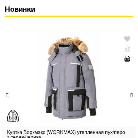
Новинки
Куртка Воркмакс (WORKMAX) утепленная пух/перо
т.серая/черная