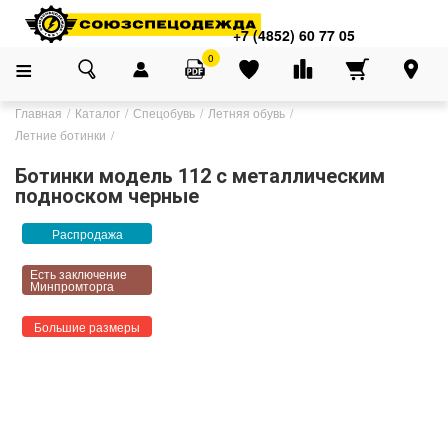
+7 (4852) 60 77 05
0
Главная
Каталог
Спецобувь
Летняя обувь
Летние ботинки
Ботинки модель 112 с металлическим
подноском черные
Распродажа
Есть заключение
Минпромторга
Большие размеры