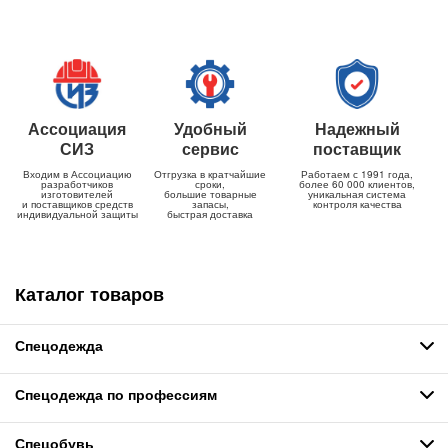
Ассоциация
Удобный
Надежный
СИЗ
сервис
поставщик
Входим в Ассоциацию
Отгрузка в кратчайшие
Работаем с 1991 года,
разработчиков
сроки,
более 60 000 клиентов,
изготовителей
большие товарные
уникальная система
и поставщиков средств
запасы,
контроля качества
индивидуальной защиты
быстрая доставка
Каталог товаров
Спецодежда
Спецодежда по профессиям
Спецобувь