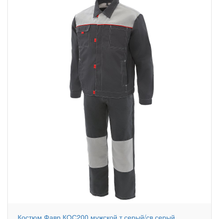
Костюм Фавр КОС200 мужской т.серый/св.серый