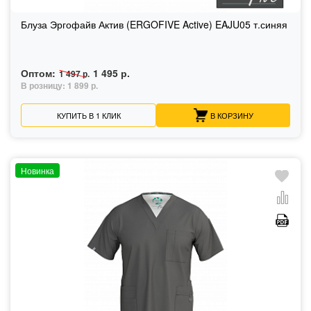
Блуза Эргофайв Актив (ERGOFIVE Active) EAJU05 т.синяя
Оптом:
1 495 р.
1 497 р.
В розницу:
1 899 р.
КУПИТЬ В 1 КЛИК
В КОРЗИНУ
Новинка