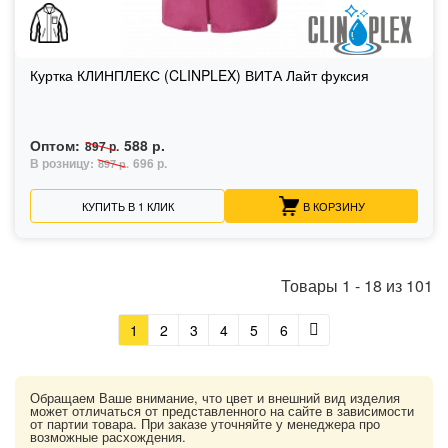
Куртка КЛИНПЛЕКС (CLINPLEX) ВИТА Лайт фуксия
Оптом:
588 р.
897 р.
В розницу:
696 р.
897 р.
КУПИТЬ В 1 КЛИК
В КОРЗИНУ
Товары
1
-
18
из
101
1
2
3
4
5
6
Обращаем Ваше внимание, что цвет и внешний вид изделия
может отличаться от представленного на сайте в зависимости
от партии товара. При заказе уточняйте у менеджера про
возможные расхождения.