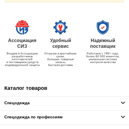
Ассоциация
Удобный
Надежный
СИЗ
сервис
поставщик
Входим в Ассоциацию
Отгрузка в кратчайшие
Работаем с 1991 года,
разработчиков
сроки,
более 60 000 клиентов,
изготовителей
большие товарные
уникальная система
и поставщиков средств
запасы,
контроля качества
индивидуальной защиты
быстрая доставка
Каталог товаров
Спецодежда
Спецодежда по профессиям