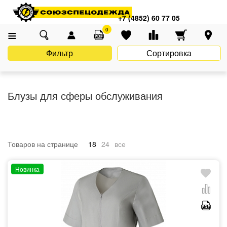
Главная
Каталог
Униформа
Сфера обслуживания
+7 (4852) 60 77 05
Блузы для сферы обслуживания
0
Фильтр
Сортировка
Блузы для сферы обслуживания
Товаров на странице
18
24
все
Новинка