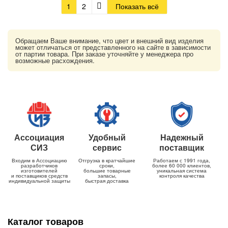
1
2
Показать всё
Обращаем Ваше внимание, что цвет и внешний вид изделия
может отличаться от представленного на сайте в зависимости
от партии товара. При заказе уточняйте у менеджера про
возможные расхождения.
Ассоциация
Удобный
Надежный
СИЗ
сервис
поставщик
Входим в Ассоциацию
Отгрузка в кратчайшие
Работаем с 1991 года,
разработчиков
сроки,
более 60 000 клиентов,
изготовителей
большие товарные
уникальная система
и поставщиков средств
запасы,
контроля качества
индивидуальной защиты
быстрая доставка
Каталог товаров