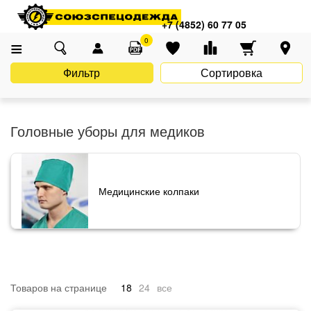
Главная
Каталог
Униформа
Медицинские учреждения, аптеки
+7 (4852) 60 77 05
Головные уборы для медиков
0
Фильтр
Сортировка
Головные уборы для медиков
Медицинские колпаки
Товаров на странице
18
24
все