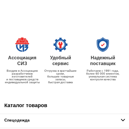
Ассоциация
Удобный
Надежный
СИЗ
сервис
поставщик
Входим в Ассоциацию
Отгрузка в кратчайшие
Работаем с 1991 года,
разработчиков
сроки,
более 60 000 клиентов,
изготовителей
большие товарные
уникальная система
и поставщиков средств
запасы,
контроля качества
индивидуальной защиты
быстрая доставка
Каталог товаров
Спецодежда