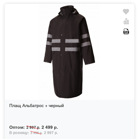
Плащ Альбатрос + черный
Оптом:
2 499 р.
2 997 р.
В розницу:
2 997 р.
3 498 р.