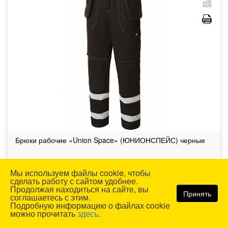
Брюки рабочие «Union Space» (ЮНИОНСПЕЙС) черные
Мы используем файлы cookie, чтобы
Оптом:
5 667 р.
сделать работу с сайтом удобнее.
В розницу:
7 199 р.
Продолжая находиться на сайте, вы
Принять
соглашаетесь с этим.
Подробную информацию о файлах cookie
КУПИТЬ В 1 КЛИК
В КОРЗИНУ
можно прочитать
здесь
.