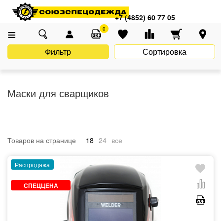
Главная
Каталог
Спецодежда
Одежда для сварщиков
+7 (4852) 60 77 05
Маски для сварщиков
0
Фильтр
Сортировка
Маски для сварщиков
Товаров на странице
18
24
все
Распродажа
СПЕЦЦЕНА