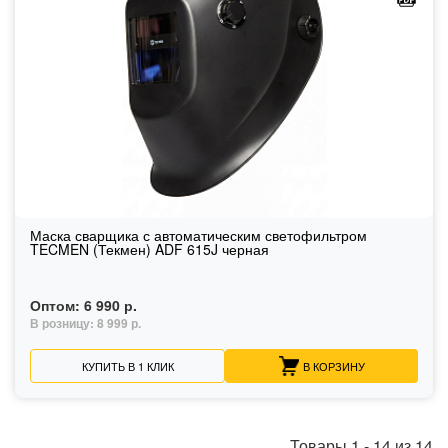
Маска сварщика с автоматическим светофильтром
TECMEN (Текмен) ADF 615J черная
Оптом:
6 990 р.
В розницу:
8 999 р.
КУПИТЬ В 1 КЛИК
В КОРЗИНУ
Товары
1
-
14
из
14