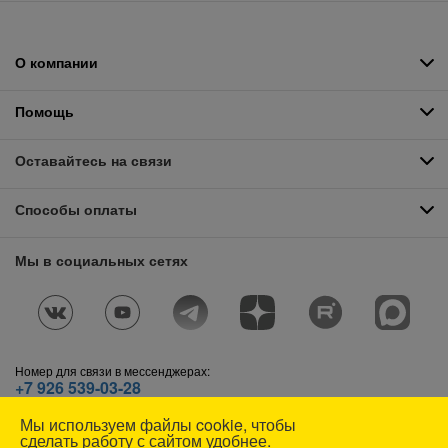
О компании
Помощь
Оставайтесь на связи
Способы оплаты
Мы в социальных сетях
Номер для связи в мессенджерах:
+7 926 539-03-28
Telegram
,
WhatsApp
,
Max
Мы используем файлы cookie, чтобы
© СОЮЗСПЕЦОДЕЖДА, 1991—2026. Все права защищены.
сделать работу с сайтом удобнее.
Использование материалов сайта без разрешения запрещено.