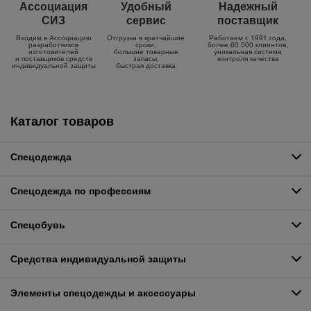
Ассоциация
Удобный
Надежный
СИЗ
сервис
поставщик
Входим в Ассоциацию
Отгрузка в кратчайшие
Работаем с 1991 года,
разработчиков
сроки,
более 60 000 клиентов,
изготовителей
большие товарные
уникальная система
и поставщиков средств
запасы,
контроля качества
индивидуальной защиты
быстрая доставка
Каталог товаров
Спецодежда
Спецодежда по профессиям
Спецобувь
Средства индивидуальной защиты
Элементы спецодежды и аксессуары