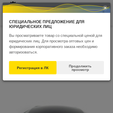
+7 (4852) 60 77 05
×
0
СПЕЦИАЛЬНОЕ ПРЕДЛОЖЕНИЕ ДЛЯ
ЮРИДИЧЕСКИХ ЛИЦ
Главная
Каталог
Средства индивидуальной защиты (СИЗ)
Средства защиты органов зрения
Маски
Маски сварщика
Вы просматриваете товар со специальной ценой для
юридических лиц. Для просмотра оптовых цен и
Маска сварщика хамелеон ВЕЛДЕР Ф6
формирования корпоративного заказа необходимо
(WELDER) черная
авторизоваться.
Распродажа
Продолжить
Регистрация в ЛК
просмотр
СПЕЦЦЕНА