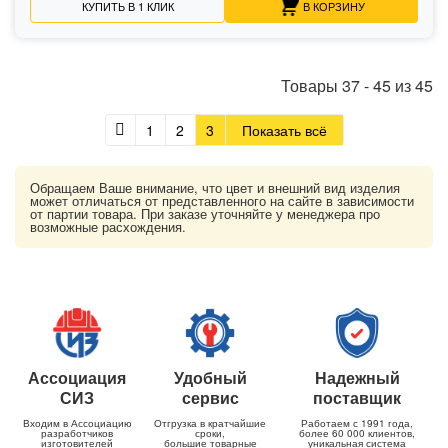
КУПИТЬ В 1 КЛИК
В КОРЗИНУ
Товары
37
-
45
из
45
1
2
3
Показать всё
Обращаем Ваше внимание, что цвет и внешний вид изделия
может отличаться от представленного на сайте в зависимости
от партии товара. При заказе уточняйте у менеджера про
возможные расхождения.
Ассоциация
Удобный
Надежный
СИЗ
сервис
поставщик
Входим в Ассоциацию
Отгрузка в кратчайшие
Работаем с 1991 года,
разработчиков
сроки,
более 60 000 клиентов,
изготовителей
большие товарные
уникальная система