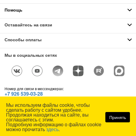
Помощь
Оставайтесь на связи
Способы оплаты
Мы в социальных сетях
Номер для связи в мессенджерах:
+7 926 539-03-28
Telegram
,
WhatsApp
,
Max
Мы используем файлы cookie, чтобы
© СОЮЗСПЕЦОДЕЖДА, 1991—2026. Все права защищены.
сделать работу с сайтом удобнее.
Использование материалов сайта без разрешения запрещено.
Продолжая находиться на сайте, вы
Принять
соглашаетесь с этим.
Карта сайта
Подробную информацию о файлах cookie
можно прочитать
здесь
.