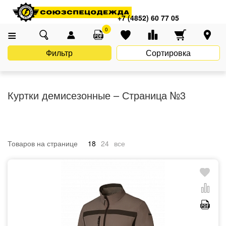
Главная
Каталог
Спецодежда
Демисезонная одежда
+7 (4852) 60 77 05
Куртки демисезонные
0
Фильтр
Сортировка
Куртки демисезонные – Страница №3
Товаров на странице
18
24
все