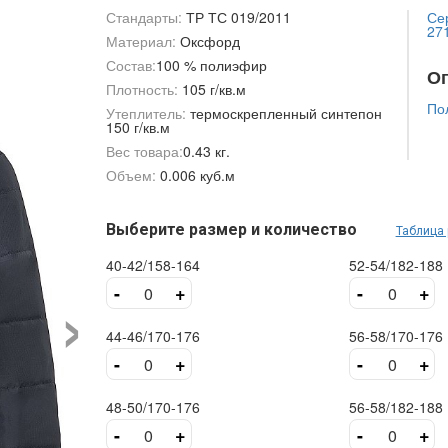
Стандарты:
ТР ТС 019/2011
Сер
271
Материал:
Оксфорд
Состав:
100 % полиэфир
О
Плотность:
105 г/кв.м
По
Утеплитель:
термоскрепленный синтепон
150 г/кв.м
Вес товара:
0.43 кг.
Объем:
0.006 куб.м
Выберите размер и количество
Таблица
40-42/158-164
52-54/182-188
›
-
+
-
+
44-46/170-176
56-58/170-176
-
+
-
+
48-50/170-176
56-58/182-188
-
+
-
+