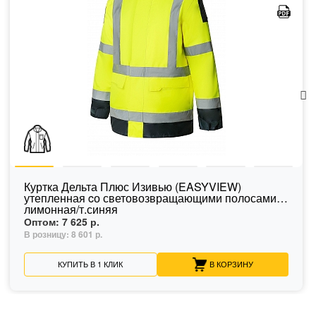
Куртка Дельта Плюс Изивью (EASYVIEW)
утепленная cо световозвращающими полосами
лимонная/т.синяя
Оптом:
7 625 р.
В розницу:
8 601 р.
КУПИТЬ В 1 КЛИК
В КОРЗИНУ