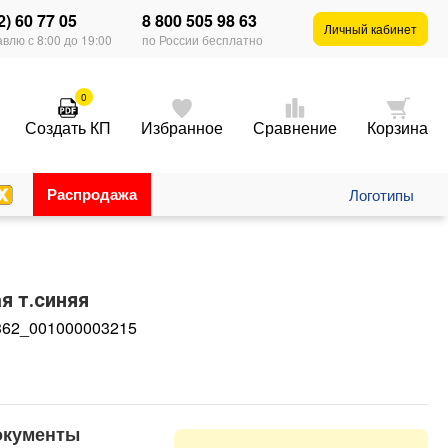
2) 60 77 05
8 800 505 98 63
Личный кабинет
влю с 8:00 до 19:00
по России бесплатно
0
Создать КП
Избранное
Сравнение
Корзина
Распродажа
Логотипы
я т.синяя
62_001000003215
окументы