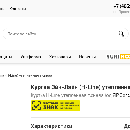
+7 (485
щь
Контакты
по Яросла
защиты
Униформа
Хозтовары
Новинки
йн (H-Line) утепленная т.синяя
Куртка Эйч-Лайн (H-Line) утепленна
Куртка H-Line утепленная т.синяя
Код
ЯРС213
Характеристики
Д