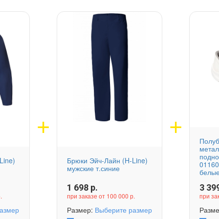
Полуб
метал
подно
Line)
Брюки Эйч-Лайн (H-Line)
0116
мужские т.синие
белы
1 698
р.
3 39
.
при заказе от 100 000 р.
при за
азмер
Размер:
Выберите размер
Разм