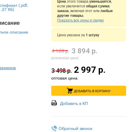
Цена
этого товара
уменьшится
,
тификат (.pdf,
если увеличится
общая сумма
.27 КБ)
заказа
, включая этот или
любые
другие товары
.
Показать все цены и скидки
писание
лное описание
Цена указана за
1 штуку
3 894 р.
4 128 р.
розничная цена
2 997 р.
 размеров
3 498 р.
оптовая цена
ДОБАВИТЬ В КОРЗИНУ
Добавить в КП
Обратный звонок