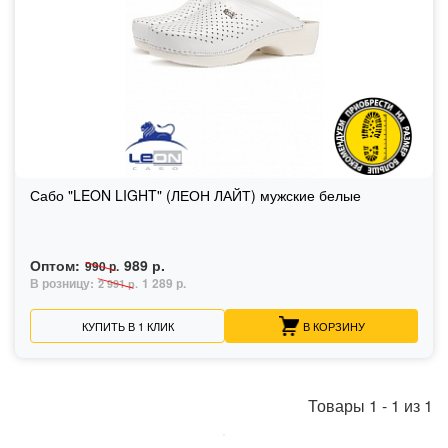
Сабо "LEON LIGHT" (ЛЕОН ЛАЙТ) мужские белые
Оптом:
989 р.
990 р.
В розницу:
1 289 р.
2 991 р.
КУПИТЬ В 1 КЛИК
В КОРЗИНУ
Товары
1
-
1
из
1