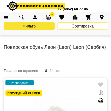
Главная
Каталог
Спецобувь
Поварская обувь
+7 (4852) 60 77 05
Поварская обувь Леон (Leon)
0
Фильтр
Сортировка
Поварская обувь Леон (Leon) Leon (Сербия)
Товаров на странице
18
24
все
Распродажа
ПОСЛЕДНИЙ РАЗМЕР