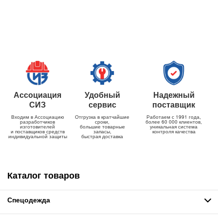
Ассоциация
Удобный
Надежный
СИЗ
сервис
поставщик
Входим в Ассоциацию
Отгрузка в кратчайшие
Работаем с 1991 года,
разработчиков
сроки,
более 60 000 клиентов,
изготовителей
большие товарные
уникальная система
и поставщиков средств
запасы,
контроля качества
индивидуальной защиты
быстрая доставка
Каталог товаров
Спецодежда