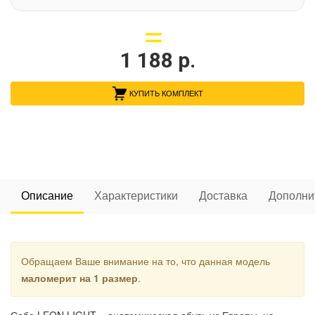
1 188
р.
КУПИТЬ КОМПЛЕКТ
Описание
Характеристики
Доставка
Дополни
Обращаем Ваше внимание на то, что данная модель
маломерит на 1 размер
.
Сабо LEON LIGHT – анатомическая обувь из Европы, не