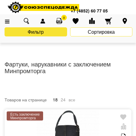
Главная
Каталог
Средства индивидуальной защиты (СИЗ)
+7 (4852) 60 77 05
Фартуки, нарукавники
0
Фартуки, нарукавники с заключением Минпромторга
Фильтр
Сортировка
Фартуки, нарукавники с заключением
Минпромторга
Товаров на странице
18
24
все
Есть заключение
Минпромторга