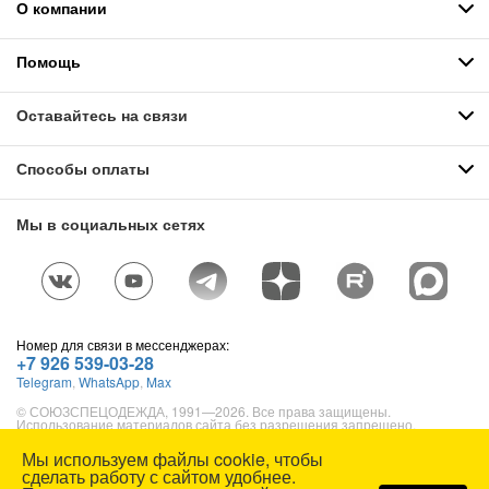
О компании
Помощь
Оставайтесь на связи
Способы оплаты
Мы в социальных сетях
Номер для связи в мессенджерах:
+7 926 539-03-28
Telegram
,
WhatsApp
,
Max
© СОЮЗСПЕЦОДЕЖДА, 1991—2026. Все права защищены.
Использование материалов сайта без разрешения запрещено.
Карта сайта
Мы используем файлы cookie, чтобы
сделать работу с сайтом удобнее.