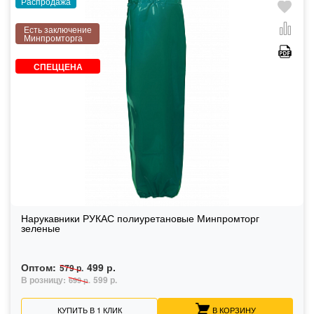
Распродажа
Есть заключение
Минпромторга
СПЕЦЦЕНА
Нарукавники РУКАС полиуретановые Минпромторг
зеленые
Оптом:
499 р.
579 р.
В розницу:
599 р.
699 р.
КУПИТЬ В 1 КЛИК
В КОРЗИНУ