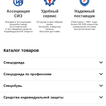
Ассоциация
Удобный
Надежный
СИЗ
сервис
поставщик
Входим в Ассоциацию
Отгрузка в кратчайшие
Работаем с 1991 года,
разработчиков
сроки,
более 60 000 клиентов,
изготовителей
большие товарные
уникальная система
и поставщиков средств
запасы,
контроля качества
индивидуальной защиты
быстрая доставка
Каталог товаров
Спецодежда
Спецодежда по профессиям
Спецобувь
Средства индивидуальной защиты