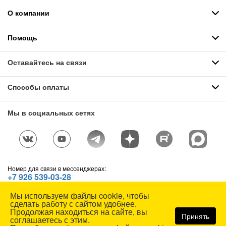
О компании
Помощь
Оставайтесь на связи
Способы оплаты
Мы в социальных сетях
Номер для связи в мессенджерах:
+7 926 539-03-28
Telegram
,
WhatsApp
,
Max
Мы используем файлы cookie, чтобы
© СОЮЗСПЕЦОДЕЖДА, 1991—2026. Все права защищены.
сделать работу с сайтом удобнее.
Использование материалов сайта без разрешения запрещено.
Продолжая находиться на сайте, вы
Принять
соглашаетесь с этим.
Карта сайта