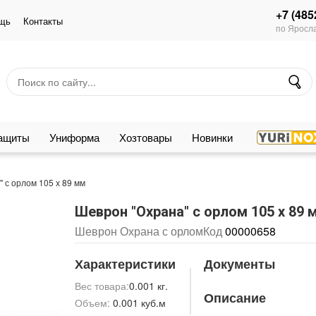
+7 (485
щь
Контакты
по Яросла
защиты
Униформа
Хозтовары
Новинки
 с орлом 105 х 89 мм
Шеврон "Охрана" с орлом 105 х 89 
Шеврон Охрана с орлом
Код
00000658
Характеристики
Документы
Вес товара:
0.001 кг.
Описание
Объем:
0.001 куб.м