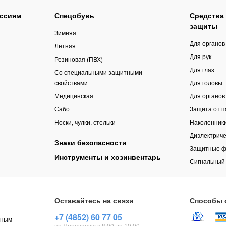
ссиям
Спецобувь
Средства
защиты
Зимняя
Для органов
Летняя
Для рук
Резиновая (ПВХ)
Для глаз
Со специальными защитными
свойствами
Для головы
Медицинская
Для органов
Сабо
Защита от 
Носки, чулки, стельки
Наколенник
Диэлектриче
Знаки безопасности
Защитные ф
Инструменты и хозинвентарь
Сигнальный
Оставайтесь на связи
Способы 
+7 (4852) 60 77 05
чным
по Ярославлю с 8:00 до 19:00