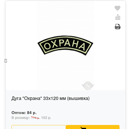
Дуга "Охрана" 33х120 мм (вышивка)
Оптом:
84 р.
В розницу:
102 р.
114 р.