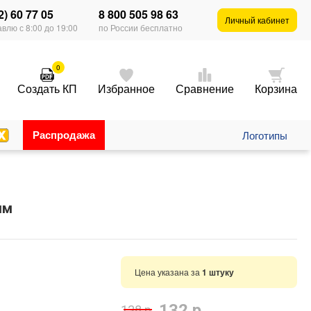
2) 60 77 05
8 800 505 98 63
Личный кабинет
влю с 8:00 до 19:00
по России бесплатно
0
Создать КП
Избранное
Сравнение
Корзина
Распродажа
Логотипы
мм
Цена указана за
1 штуку
132 р.
138 р.