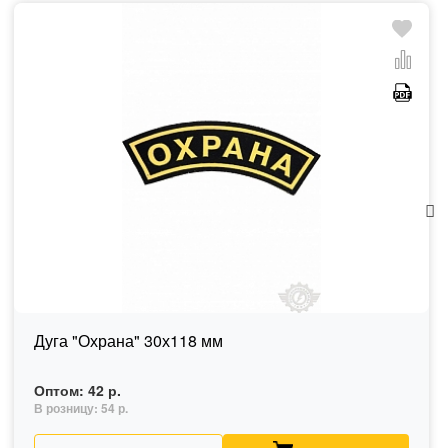
Дуга "Охрана" 30х118 мм
Оптом:
42 р.
В розницу:
54 р.