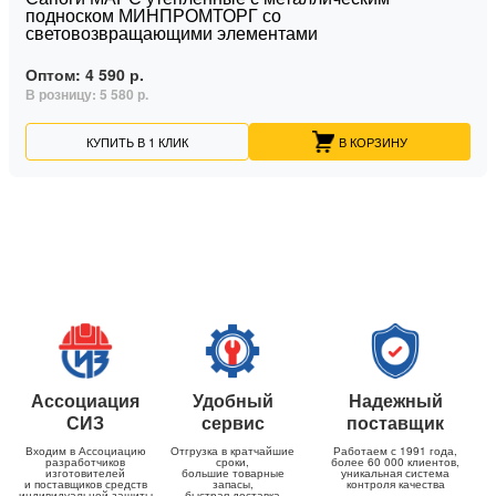
подноском МИНПРОМТОРГ со
световозвращающими элементами
Оптом:
4 590 р.
В розницу:
5 580 р.
КУПИТЬ В 1 КЛИК
В КОРЗИНУ
Ассоциация
Удобный
Надежный
СИЗ
сервис
поставщик
Входим в Ассоциацию
Отгрузка в кратчайшие
Работаем с 1991 года,
разработчиков
сроки,
более 60 000 клиентов,
изготовителей
большие товарные
уникальная система
и поставщиков средств
запасы,
контроля качества
индивидуальной защиты
быстрая доставка