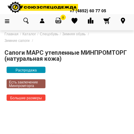
+7 (4852) 60 77 05
0
Главная
Каталог
Спецобувь
Зимняя обувь
Зимние сапоги
Сапоги МАРС утепленные МИНПРОМТОРГ
(натуральная кожа)
Распродажа
Есть заключение
Минпромторга
Большие размеры