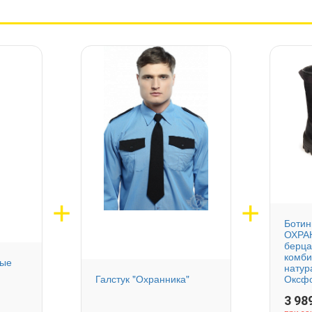
Боти
ОХРА
берц
комб
ные
натур
Галстук "Охранника"
Оксфо
3 98