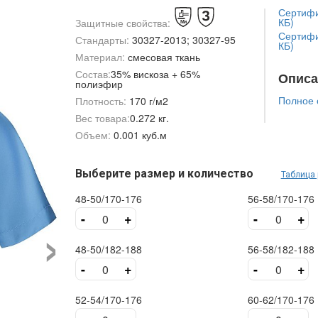
Сертифик
КБ)
Защитные свойства:
Сертифик
Стандарты:
30327-2013; 30327-95
КБ)
Материал:
смесовая ткань
Состав:
35% вискоза + 65%
Описа
полиэфир
Полное 
Плотность:
170 г/м2
Вес товара:
0.272 кг.
Объем:
0.001 куб.м
Выберите размер и количество
Таблица
48-50/170-176
56-58/170-176
›
-
+
-
+
48-50/182-188
56-58/182-188
-
+
-
+
52-54/170-176
60-62/170-176