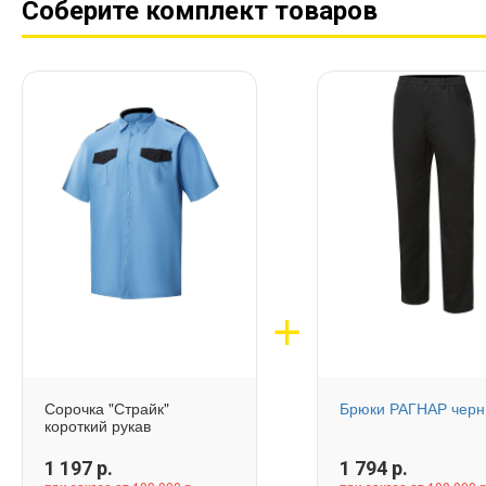
Соберите комплект товаров
Сорочка "Страйк"
Брюки РАГНАР чер
короткий рукав
1 197
р.
1 794
р.