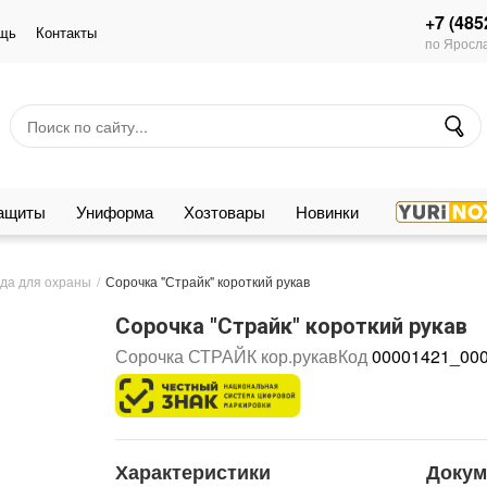
+7 (485
щь
Контакты
по Яросла
защиты
Униформа
Хозтовары
Новинки
да для охраны
Сорочка "Страйк" короткий рукав
Сорочка "Страйк" короткий рукав
Сорочка СТРАЙК кор.рукав
Код
00001421_00
Характеристики
Доку