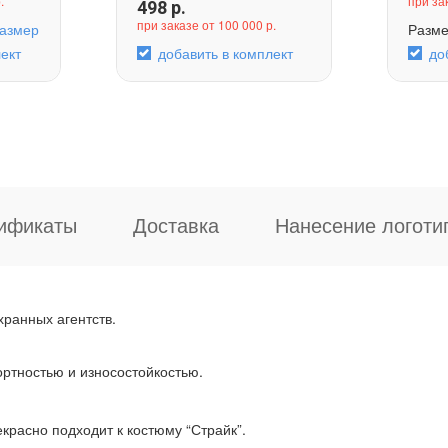
.
при за
498
р.
при заказе от 100 000 р.
азмер
Разм
ект
добавить в комплект
до
ификаты
Доставка
Нанесение логоти
хранных агентств.
ртностью и износостойкостью.
красно подходит к костюму “Страйк”.