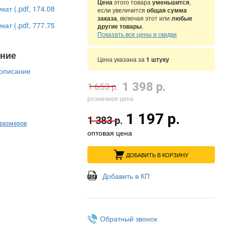
Цена
этого товара
уменьшится
,
ат (.pdf, 174.08
если увеличится
общая сумма
заказа
, включая этот или
любые
ат (.pdf, 777.75
другие товары
.
Показать все цены и скидки
ние
Цена указана за
1 штуку
описание
1 398 р.
1 653 р.
розничная цена
1 197 р.
1 383 р.
 размеров
оптовая цена
ДОБАВИТЬ В КОРЗИНУ
Добавить в КП
Обратный звонок