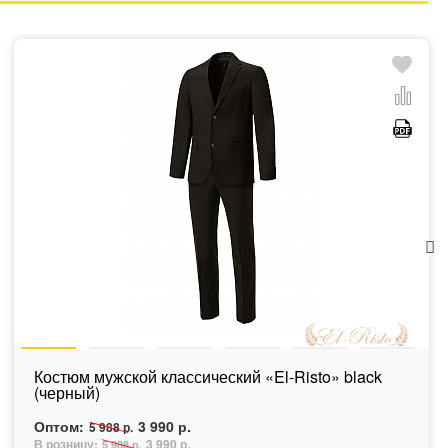
Костюм мужской классический «El-Risto» black
(черный)
Оптом:
3 990 р.
5 988 р.
В розницу:
3 990 р.
5 988 р.