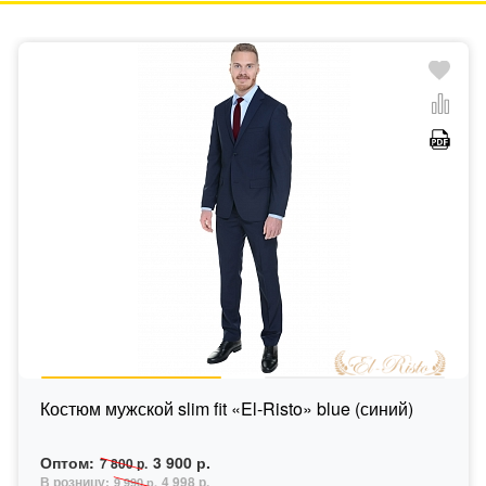
Костюм мужской slim fit «El-Risto» blue (синий)
Оптом:
3 900 р.
7 800 р.
В розницу:
4 998 р.
9 990 р.