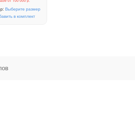
казе от 100 000 р.
ер:
Выберите размер
бавить в комплект
пов