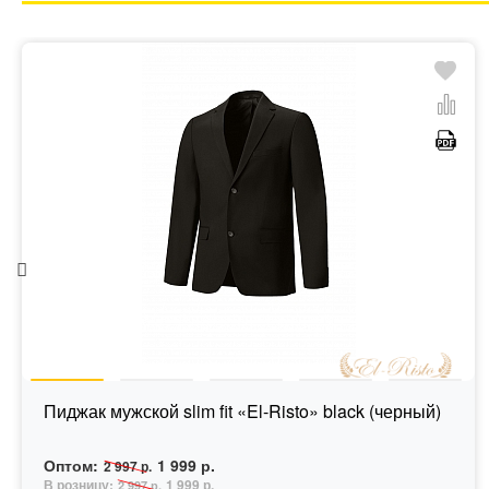
Пиджак мужской slim fit «El-Risto» black (черный)
Оптом:
1 999 р.
2 997 р.
В розницу:
1 999 р.
2 997 р.