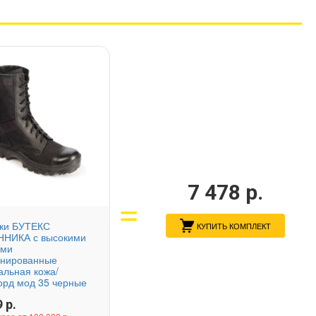
7 478
р.
нки БУТЕКС
КУПИТЬ КОМПЛЕКТ
ННИКА с высокими
ами
инированные
альная кожа/
рд мод 35 черные
9
р.