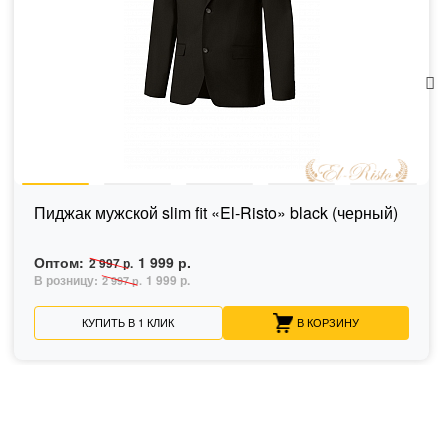
Пиджак мужской slim fit «El-Risto» black (черный)
Оптом:
1 999 р.
2 997 р.
В розницу:
1 999 р.
2 997 р.
КУПИТЬ В 1 КЛИК
В КОРЗИНУ