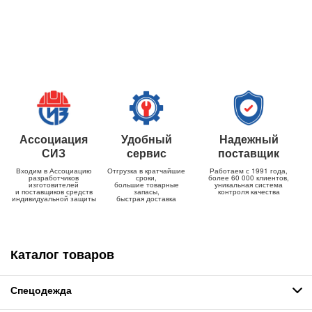
Ассоциация
Удобный
Надежный
СИЗ
сервис
поставщик
Входим в Ассоциацию
Отгрузка в кратчайшие
Работаем с 1991 года,
разработчиков
сроки,
более 60 000 клиентов,
изготовителей
большие товарные
уникальная система
и поставщиков средств
запасы,
контроля качества
индивидуальной защиты
быстрая доставка
Каталог товаров
Спецодежда