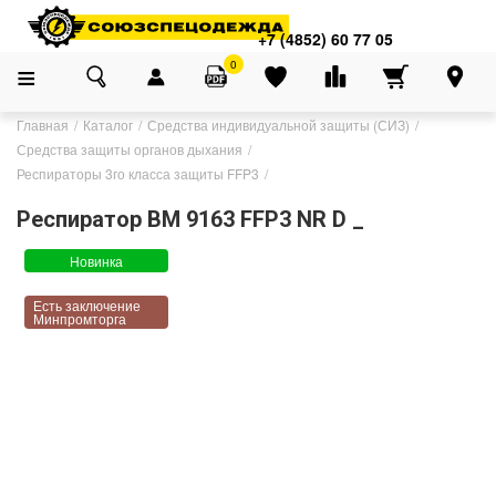
+7 (4852) 60 77 05
0
Главная
Каталог
Средства индивидуальной защиты (СИЗ)
Средства защиты органов дыхания
Респираторы 3го класса защиты FFP3
Респиратор ВМ 9163 FFP3 NR D _
Новинка
Есть заключение
Минпромторга