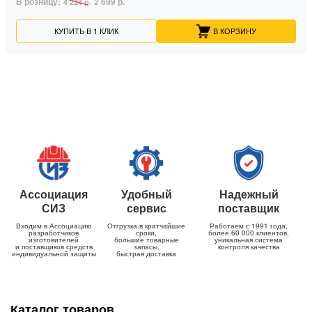
В розницу:
2 699 р.
4 224 р.
КУПИТЬ В 1 КЛИК
В КОРЗИНУ
Ассоциация
Удобный
Надежный
СИЗ
сервис
поставщик
Входим в Ассоциацию
Отгрузка в кратчайшие
Работаем с 1991 года,
разработчиков
сроки,
более 60 000 клиентов,
изготовителей
большие товарные
уникальная система
и поставщиков средств
запасы,
контроля качества
индивидуальной защиты
быстрая доставка
Каталог товаров