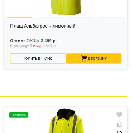
Плащ Альбатрос + лимонный
Оптом:
2 499 р.
2 997 р.
В розницу:
2 997 р.
3 498 р.
КУПИТЬ В 1 КЛИК
В КОРЗИНУ
Новинка