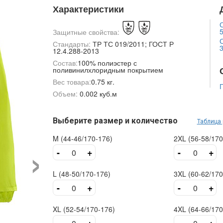
Характеристики
С
5
Защитные свойства:
С
Стандарты:
ТР ТС 019/2011; ГОСТ Р
3
12.4.288-2013
Состав:
100% полиэстер с
поливинилхлоридным покрытием
Вес товара:
0.75 кг.
Объем:
0.002 куб.м
Выберите размер и количество
Таблица
›
M (44-46/170-176)
2XL (56-58/170
-
+
-
+
L (48-50/170-176)
3XL (60-62/170
-
+
-
+
XL (52-54/170-176)
4XL (64-66/170
-
+
-
+