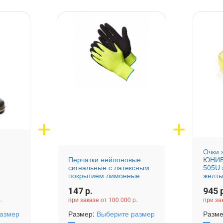
Очки 
Перчатки нейлоновые
ЮНИВЕ
сигнальные с латексным
505U 
покрытием лимонные
желт
147
р.
945
р
.
при заказе от 100 000 р.
при за
азмер
Размер:
Выберите размер
Разм