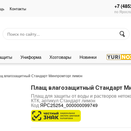
+7 (485
щь
Контакты
по Яросла
защиты
Униформа
Хозтовары
Новинки
щ влагозащитный Стандарт Минпромторг лимон
Плащ влагозащитный Стандарт М
Плащ для защиты от воды и растворов нетокс
КТК, артикул Стандарт лимон
Код
ЯРС25254_000000099749