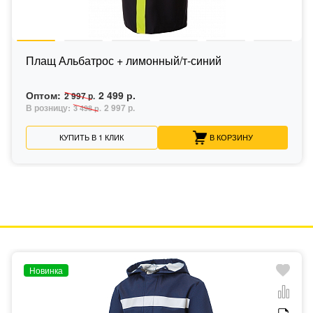
Плащ Альбатрос + лимонный/т-синий
Оптом:
2 499 р.
2 997 р.
В розницу:
2 997 р.
3 498 р.
КУПИТЬ В 1 КЛИК
В КОРЗИНУ
Новинка