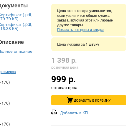
Документы
Цена
этого товара
уменьшится
,
ертификат (.pdf,
если увеличится
общая сумма
79.79 КБ)
заказа
, включая этот или
любые
ертификат (.pdf,
другие товары
.
16.38 КБ)
Показать все цены и скидки
Описание
Цена указана за
1 штуку
Полное описание
1 398 р.
розничная цена
 размеров
999 р.
-176)
оптовая цена
ДОБАВИТЬ В КОРЗИНУ
-176)
Добавить в КП
-176)