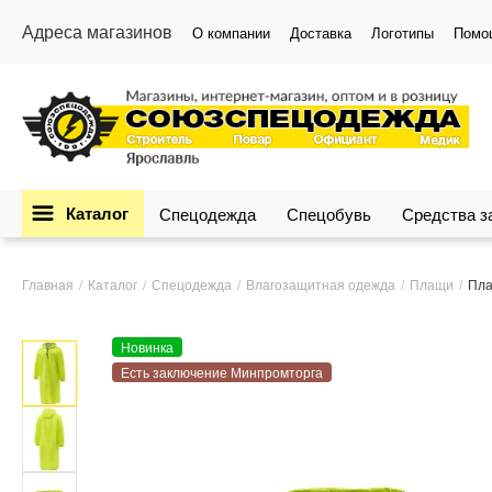
Адреса магазинов
О компании
Доставка
Логотипы
Помо
Каталог
Спецодежда
Спецобувь
Средства 
Главная
Каталог
Спецодежда
Влагозащитная одежда
Плащи
Пла
Новинка
Есть заключение Минпромторга