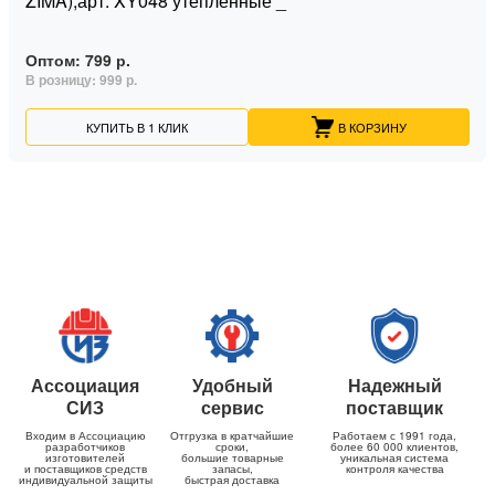
ZIMA),арт. XY048 утепленные _
Оптом:
799 р.
В розницу:
999 р.
КУПИТЬ В 1 КЛИК
В КОРЗИНУ
Ассоциация
Удобный
Надежный
СИЗ
сервис
поставщик
Входим в Ассоциацию
Отгрузка в кратчайшие
Работаем с 1991 года,
разработчиков
сроки,
более 60 000 клиентов,
изготовителей
большие товарные
уникальная система
и поставщиков средств
запасы,
контроля качества
индивидуальной защиты
быстрая доставка