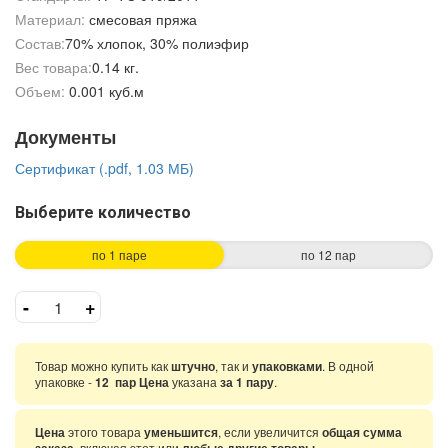
Материал:
смесовая пряжа
Состав:
70% хлопок, 30% полиэфир
Вес товара:
0.14 кг.
Объем:
0.001 куб.м
Документы
Сертификат (.pdf, 1.03 МБ)
Выберите количество
по 1 паре
по 12 пар
-
+
Товар можно купить как
штучно
, так и
упаковками
. В одной
упаковке -
12 пар Цена
указана
за 1 пару
.
Цена
этого товара
уменьшится
, если увеличится
общая сумма
, включая этот или
.