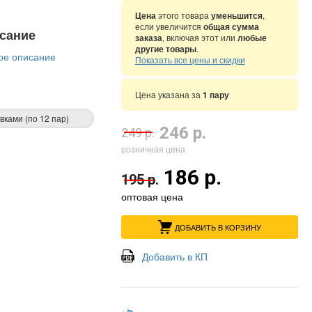
Цена
этого товара
уменьшится
,
если увеличится
общая сумма
сание
заказа
, включая этот или
любые
другие товары
.
ое описание
Показать все цены и скидки
Цена указана за
1 пару
вками (по 12 пар)
246 р.
249 р.
розничная цена
186 р.
195 р.
оптовая цена
ДОБАВИТЬ В КОРЗИНУ
Добавить в КП