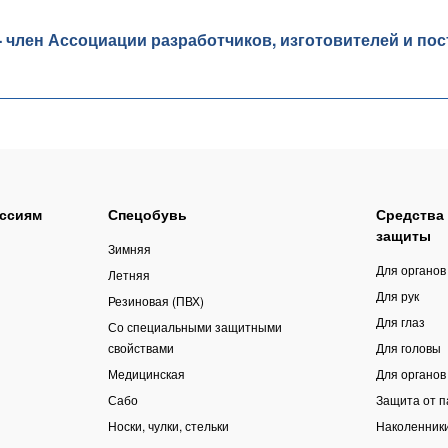
лен Ассоциации разработчиков, изготовителей и пос
ссиям
Спецобувь
Средства
защиты
Зимняя
Для органов
Летняя
Для рук
Резиновая (ПВХ)
Для глаз
Со специальными защитными
свойствами
Для головы
Медицинская
Для органов
Сабо
Защита от 
Носки, чулки, стельки
Наколенник