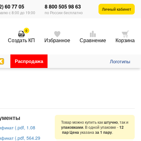
2) 60 77 05
8 800 505 98 63
Личный кабинет
влю с 8:00 до 19:00
по России бесплатно
0
Создать КП
Избранное
Сравнение
Корзина
Распродажа
Логотипы
ументы
Товар можно купить как
штучно
, так и
фикат (.pdf, 1.08
упаковками
. В одной упаковке -
12
пар Цена
указана
за 1 пару
.
фикат (.pdf, 564.29