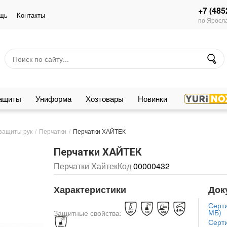
+7 (485
щь
Контакты
по Яросла
защиты
Униформа
Хозтовары
Новинки
защиты рук
Перчатки
Перчатки ХАЙТЕК
Перчатки ХАЙТЕК
Перчатки Хайтек
Код
00000432
Характеристики
Док
Серти
МБ)
Защитные свойства:
Серти