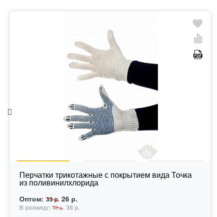
Перчатки трикотажные с покрытием вида Точка
из поливинилхлорида
Оптом:
26 р.
33 р.
В розницу:
36 р.
48 р.