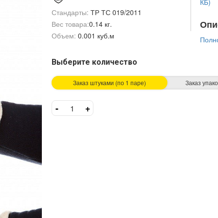
КБ)
Стандарты:
ТР ТС 019/2011
Опи
Вес товара:
0.14 кг.
Объем:
0.001 куб.м
Полн
Выберите количество
Заказ штуками (по 1 паре)
Заказ упако
-
+