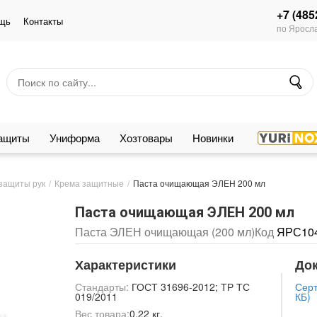
+7 (485
щь
Контакты
по Яросла
защиты
Униформа
Хозтовары
Новинки
защиты рук
Крема защитные
Паста очищающая ЭЛЕН 200 мл
Паста очищающая ЭЛЕН 200 мл
Паста ЭЛЕН очищающая (200 мл)
Код
ЯРС10
Характеристики
До
Стандарты:
ГОСТ 31696-2012; ТР ТС
Серт
019/2011
КБ)
Вес товара:
0.22 кг.