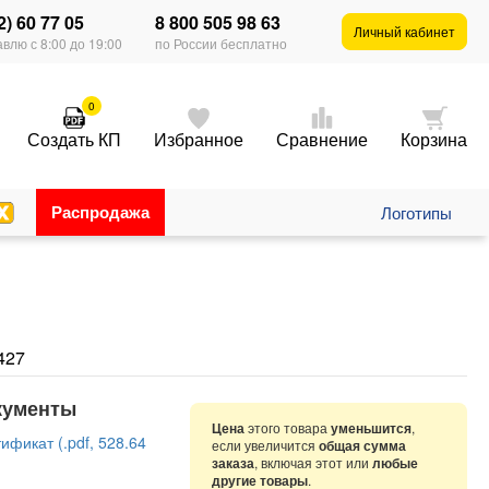
2) 60 77 05
8 800 505 98 63
Личный кабинет
влю с 8:00 до 19:00
по России бесплатно
0
Создать КП
Избранное
Сравнение
Корзина
Распродажа
Логотипы
427
кументы
Цена
этого товара
уменьшится
,
ификат (.pdf, 528.64
если увеличится
общая сумма
заказа
, включая этот или
любые
другие товары
.