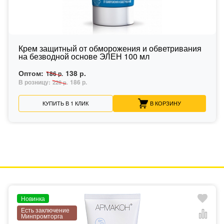
Крем защитный от обморожения и обветривания
на безводной основе ЭЛЕН 100 мл
Оптом:
138 р.
186 р.
В розницу:
186 р.
228 р.
КУПИТЬ В 1 КЛИК
В КОРЗИНУ
Новинка
Есть заключение
Минпромторга