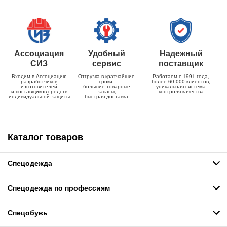
Ассоциация
Удобный
Надежный
СИЗ
сервис
поставщик
Входим в Ассоциацию
Отгрузка в кратчайшие
Работаем с 1991 года,
разработчиков
сроки,
более 60 000 клиентов,
изготовителей
большие товарные
уникальная система
и поставщиков средств
запасы,
контроля качества
индивидуальной защиты
быстрая доставка
Каталог товаров
Спецодежда
Спецодежда по профессиям
Спецобувь