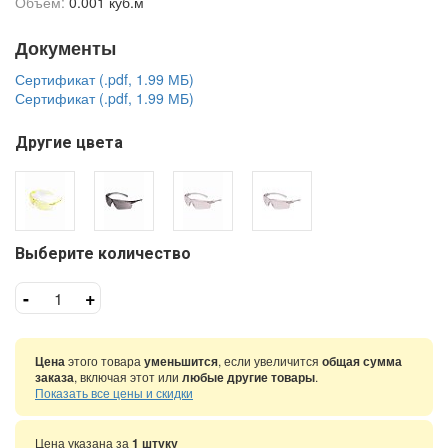
Объем:
0.001 куб.м
Документы
Сертификат (.pdf, 1.99 МБ)
Сертификат (.pdf, 1.99 МБ)
Другие цвета
Выберите количество
-
+
Цена
этого товара
уменьшится
, если увеличится
общая сумма
заказа
, включая этот или
любые другие товары
.
Показать все цены и скидки
Цена указана за
1 штуку