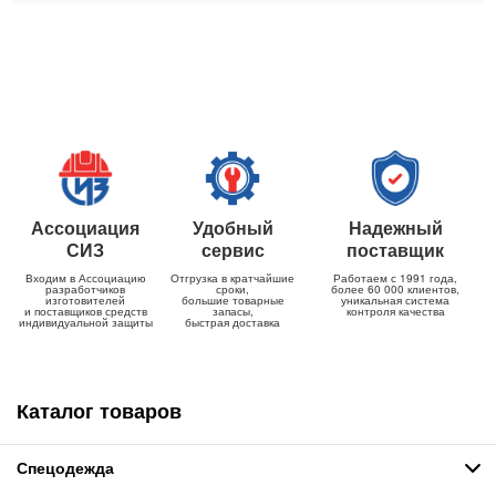
Ассоциация
Удобный
Надежный
СИЗ
сервис
поставщик
Входим в Ассоциацию
Отгрузка в кратчайшие
Работаем с 1991 года,
разработчиков
сроки,
более 60 000 клиентов,
изготовителей
большие товарные
уникальная система
и поставщиков средств
запасы,
контроля качества
индивидуальной защиты
быстрая доставка
Каталог товаров
Спецодежда