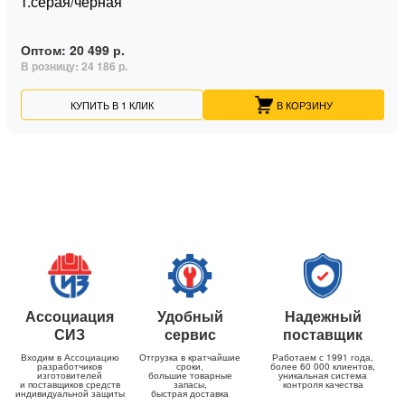
т.серая/черная
Оптом:
20 499 р.
В розницу:
24 186 р.
КУПИТЬ В 1 КЛИК
В КОРЗИНУ
Ассоциация
Удобный
Надежный
СИЗ
сервис
поставщик
Входим в Ассоциацию
Отгрузка в кратчайшие
Работаем с 1991 года,
разработчиков
сроки,
более 60 000 клиентов,
изготовителей
большие товарные
уникальная система
и поставщиков средств
запасы,
контроля качества
индивидуальной защиты
быстрая доставка