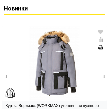
Новинки
Куртка Воркмакс (WORKMAX) утепленная пух/перо