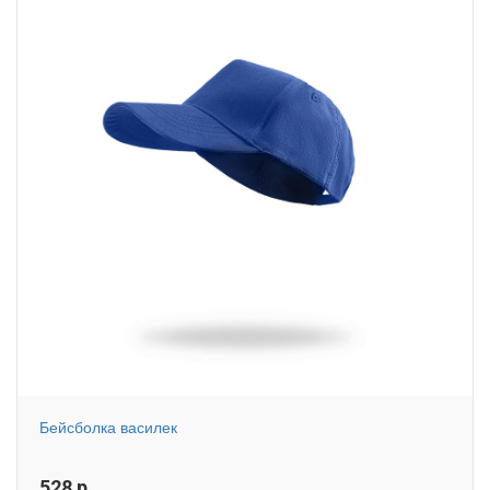
Бейсболка василек
528
р.