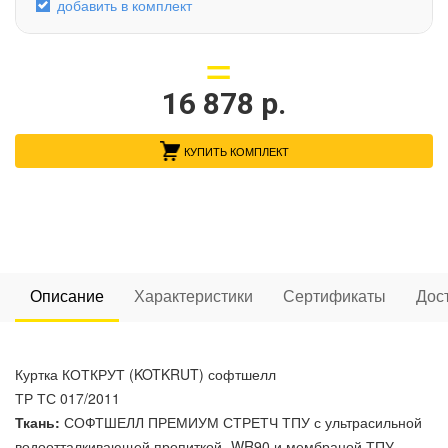
добавить в комплект
16 878
р.
КУПИТЬ КОМПЛЕКТ
Описание
Характеристики
Сертификаты
Дос
Куртка КОТКРУТ (KOTKRUT) софтшелл
ТР ТС 017/2011
Ткань:
СОФТШЕЛЛ ПРЕМИУМ СТРЕТЧ ТПУ с ультрасильной
водоотталкивающей пропиткой- WR90 и мембраной ТПУ