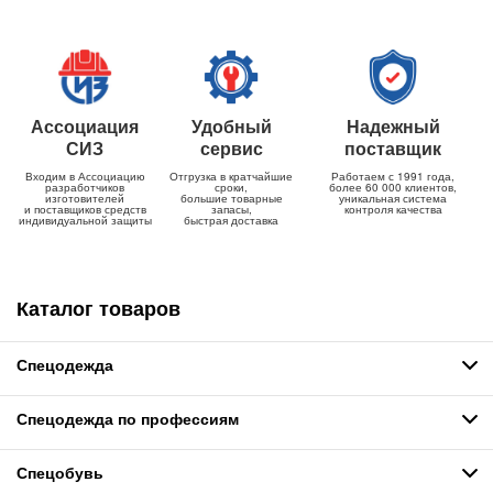
Ассоциация
Удобный
Надежный
СИЗ
сервис
поставщик
Входим в Ассоциацию
Отгрузка в кратчайшие
Работаем с 1991 года,
разработчиков
сроки,
более 60 000 клиентов,
изготовителей
большие товарные
уникальная система
и поставщиков средств
запасы,
контроля качества
индивидуальной защиты
быстрая доставка
Каталог товаров
Спецодежда
Спецодежда по профессиям
Спецобувь