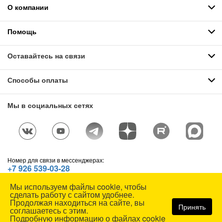
О компании
Помощь
Оставайтесь на связи
Способы оплаты
Мы в социальных сетях
Номер для связи в мессенджерах:
+7 926 539-03-28
Telegram
,
WhatsApp
,
Max
Мы используем файлы cookie, чтобы
© СОЮЗСПЕЦОДЕЖДА, 1991—2026. Все права защищены.
сделать работу с сайтом удобнее.
Использование материалов сайта без разрешения запрещено.
Продолжая находиться на сайте, вы
Принять
соглашаетесь с этим.
Карта сайта
Подробную информацию о файлах cookie