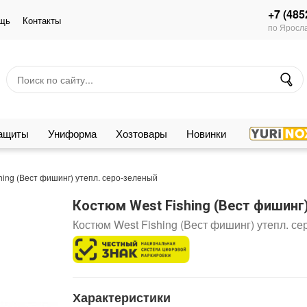
+7 (485
щь
Контакты
по Яросла
защиты
Униформа
Хозтовары
Новинки
hing (Вест фишинг) утепл. серо-зеленый
Костюм West Fishing (Вест фишинг
Костюм West Fishing (Вест фишинг) утепл. се
Характеристики