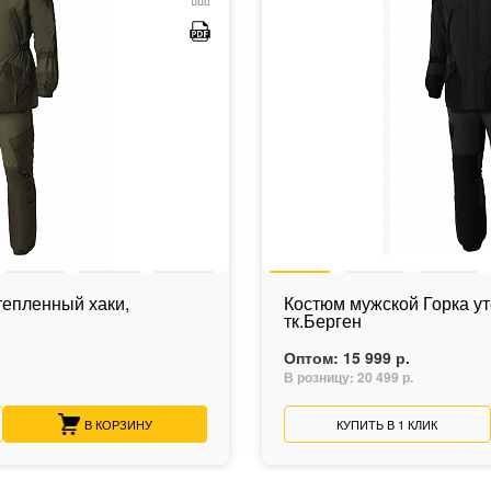
тепленный хаки,
Костюм мужской Горка у
тк.Берген
Оптом:
15 999 р.
В розницу:
20 499 р.
В КОРЗИНУ
КУПИТЬ В 1 КЛИК