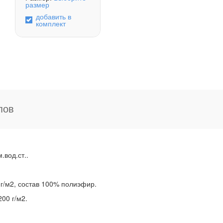
размер
добавить в
комплект
пов
.вод.ст..
 г/м2, состав 100% полиэфир.
00 г/м2.