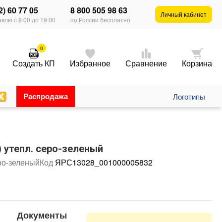
2) 60 77 05
8 800 505 98 63
Личный кабинет
влю с 8:00 до 19:00
по России бесплатно
0
Создать КП
Избранное
Сравнение
Корзина
Распродажа
Логотипы
) утепл. серо-зеленый
ро-зеленый
Код
ЯРС13028_001000005832
Документы