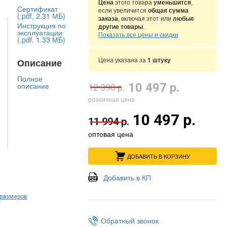
Цена
этого товара
уменьшится
,
Сертификат
если увеличится
общая сумма
(.pdf, 2.31 МБ)
заказа
, включая этот или
любые
Инструкция по
другие товары
.
эксплуатации
Показать все цены и скидки
(.pdf, 1.33 МБ)
Цена указана за
1 штуку
Описание
Полное
описание
10 497 р.
12 390 р.
розничная цена
10 497 р.
11 994 р.
оптовая цена
ДОБАВИТЬ В КОРЗИНУ
Добавить в КП
 размеров
Обратный звонок