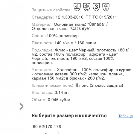
Защитные свойства:
Стандарты:
12.4.303-2016; ТР ТС 019/2011
Материал:
Основная ткань: "Canada" /
Отделочная ткань: "Cat's eye"
Состав:
100% полиэфир
Плотность:
140 г/кв.м / 160 г/кв.м
Подкладка:
Флис - цвет Черный, плотность 180 г/
м2, состав 100% полиэфир Таффета - цвет
Черный, плотность 190 г/м2, состав 100%
полиэфир.
Утеплитель:
Холлофан - 100% полиэфир, в куртке
- основные детали 300 г/м2; капюшон, планка,
карман 150 г/м2; в брюках - 200 г/м2.
Климатический пояс:
III пояс (2 класс защиты)
›
Вес товара:
3.14 кг.
Объем:
0.046 куб.м
Выберите размер и количество
Таблица
60-62/170-176