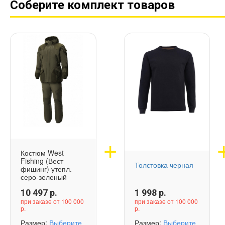
Соберите комплект товаров
Костюм West
Fishing (Вест
Толстовка черная
фишинг) утепл.
серо-зеленый
10 497
р.
1 998
р.
при заказе от 100 000
при заказе от 100 000
р.
р.
Размер:
Выберите
Размер:
Выберите