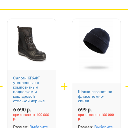
Сапоги КРАФТ
утепленные с
композитным
подноском и
Шапка вязаная на
кевларовой
флисе темно-
стелькой черные
синяя
6 690
р.
699
р.
при заказе от 100 000
при заказе от 100 000
р.
р.
Размер:
Выберите
Размер:
Выберите