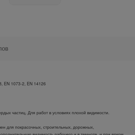
пов
8, EN 1073-2, EN 14126
ердых частиц. Для работ в условиях плохой видимости.
ен для покрасочных, строительных, дорожных,
ополнительную видимость рабочего и в темноте, и при ярком