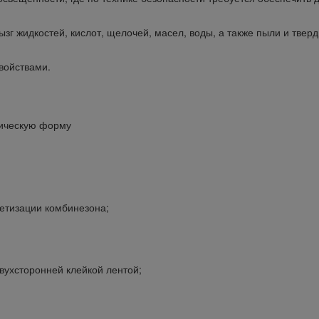
зг жидкостей, кислот, щелочей, масел, воды, а также пыли и тве
войствами.
мическую форму
етизации комбинезона;
сторонней клейкой лентой;