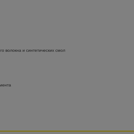
го волокна и синтетических смол
мента