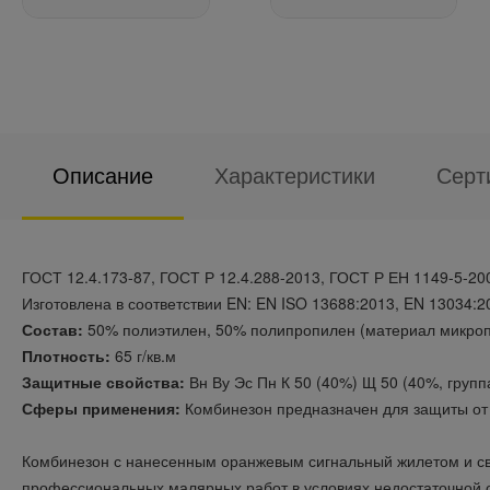
Описание
Характеристики
Серт
ГОСТ 12.4.173-87, ГОСТ Р 12.4.288-2013, ГОСТ Р ЕН 1149-5-20
Изготовлена в соответствии EN: EN ISO 13688:2013, EN 13034:2
Состав:
50% полиэтилен, 50% полипропилен (материал микроп
Плотность:
65 г/кв.м
Защитные свойства:
Вн Ву Эс Пн К 50 (40%) Щ 50 (40%, групп
Сферы применения:
Комбинезон предназначен для защиты от б
Комбинезон с нанесенным оранжевым сигнальный жилетом и све
профессиональных малярных работ в условиях недостаточной ос