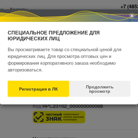
+7 (485
щь
Контакты
по Яросла
×
СПЕЦИАЛЬНОЕ ПРЕДЛОЖЕНИЕ ДЛЯ
ЮРИДИЧЕСКИХ ЛИЦ
Вы просматриваете товар со специальной ценой для
юридических лиц. Для просмотра оптовых цен и
защиты
Униформа
Хозтовары
Новинки
формирования корпоративного заказа необходимо
авторизоваться.
А ЭЛЕМЕНТ ЛАЙТИНГ белый
Продолжить
Регистрация в ЛК
просмотр
Комбинезон защитный сигнальн
Комбинезон защитный Jeta Safety модель Elem
Код
ЯРС23102_000000000068