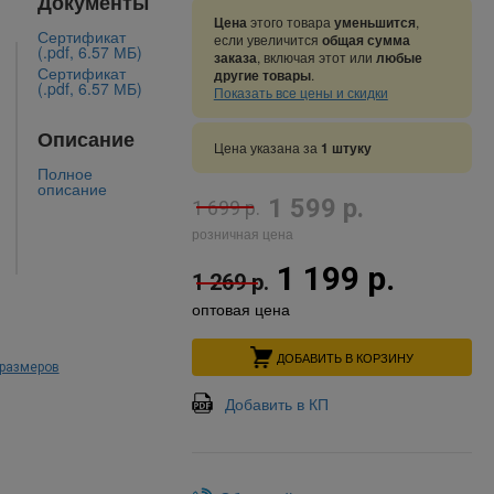
Документы
Цена
этого товара
уменьшится
,
Сертификат
если увеличится
общая сумма
(.pdf, 6.57 МБ)
заказа
, включая этот или
любые
Сертификат
другие товары
.
(.pdf, 6.57 МБ)
Показать все цены и скидки
Описание
Цена указана за
1 штуку
Полное
описание
1 599 р.
1 699 р.
розничная цена
1 199 р.
1 269 р.
оптовая цена
ДОБАВИТЬ В КОРЗИНУ
 размеров
Добавить в КП