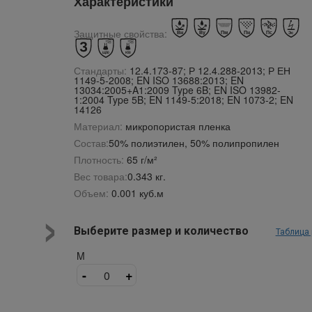
Характеристики
Защитные свойства:
Стандарты:
12.4.173-87; Р 12.4.288-2013; Р ЕН
1149-5-2008; EN ISO 13688:2013; EN
13034:2005+A1:2009 Type 6B; EN ISO 13982-
1:2004 Type 5B; EN 1149-5:2018; EN 1073-2; EN
14126
Материал:
микропористая пленка
Состав:
50% полиэтилен, 50% полипропилен
Плотность:
65 г/м²
Вес товара:
0.343 кг.
›
Объем:
0.001 куб.м
Выберите размер и количество
Таблица
M
-
+