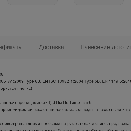
ификаты
Доставка
Нанесение логоти
08
005+A1:2009 Type 6B, EN ISO 13982-1:2004 Type 5B, EN 1149-5:201
ористая пленка)
а щелочепроницаемости I) З Пм Пс Тип 5 Тип 6
рызг жидкостей, кислот, щелочей, масел, воды, а также пыли и тв
товозвращающими полосами на руках, ногах и спине, предназнач
вещенности, где по технике безопасности требуется обеспечить д