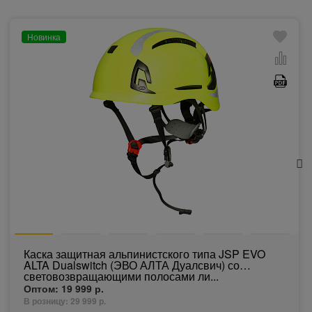
Новинка
Каска защитная альпинистского типа JSP EVO
ALTA Dualswitch (ЭВО АЛТА Дуалсвич) со
световозвращающими полосами ли...
Оптом:
19 999 р.
В розницу:
29 999 р.