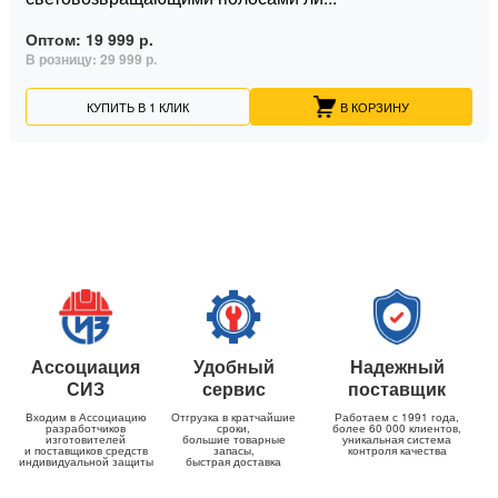
Оптом:
19 999 р.
В розницу:
29 999 р.
КУПИТЬ В 1 КЛИК
В КОРЗИНУ
Ассоциация
Удобный
Надежный
СИЗ
сервис
поставщик
Входим в Ассоциацию
Отгрузка в кратчайшие
Работаем с 1991 года,
разработчиков
сроки,
более 60 000 клиентов,
изготовителей
большие товарные
уникальная система
и поставщиков средств
запасы,
контроля качества
индивидуальной защиты
быстрая доставка