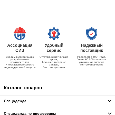
Ассоциация
Удобный
Надежный
СИЗ
сервис
поставщик
Входим в Ассоциацию
Отгрузка в кратчайшие
Работаем с 1991 года,
разработчиков
сроки,
более 60 000 клиентов,
изготовителей
большие товарные
уникальная система
и поставщиков средств
запасы,
контроля качества
индивидуальной защиты
быстрая доставка
Каталог товаров
Спецодежда
Спецодежда по профессиям