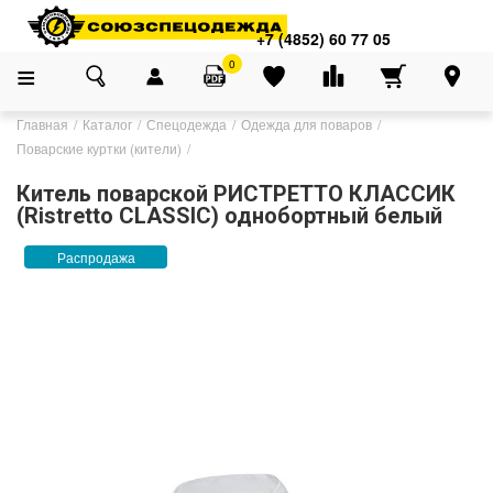
+7 (4852) 60 77 05
0
Главная
Каталог
Спецодежда
Одежда для поваров
Поварские куртки (кители)
Китель поварской РИСТРЕТТО КЛАССИК
(Ristretto CLASSIC) однобортный белый
Распродажа