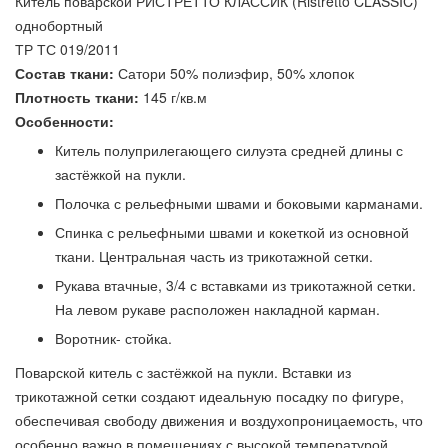
Китель поварской РИСТРЕТТО КЛАССИК (Ristretto CLASSIC)
однобортный
ТР ТС 019/2011
Состав ткани:
Сатори 50% полиэфир, 50% хлопок
Плотность ткани:
145 г/кв.м
Особенности:
Китель полуприлегающего силуэта средней длины с
застёжкой на пукли.
Полочка с рельефными швами и боковыми карманами.
Спинка с рельефными швами и кокеткой из основной
ткани. Центральная часть из трикотажной сетки.
Рукава втачные, 3/4 с вставками из трикотажной сетки.
На левом рукаве расположен накладной карман.
Воротник- стойка.
Поварской китель с застёжкой на пукли. Вставки из
трикотажной сетки создают идеальную посадку по фигуре,
обеспечивая свободу движения и воздухопроницаемость, что
особенно важно в помещениях с высокой температурой.