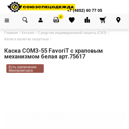
+7 (4852) 60 77 05
0
Главная
Каталог
Средства индивидуальной защиты (СИЗ)
Каски и каскетки защитные
Каска СОМЗ-55 FavoriT с храповым
механизмом белая арт.75617
Есть заключение
Минпромторга