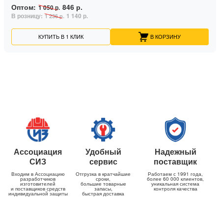
Оптом:
846 р.
1 050 р.
В розницу:
1 140 р.
1 236 р.
КУПИТЬ В 1 КЛИК
В КОРЗИНУ
Ассоциация
Удобный
Надежный
СИЗ
сервис
поставщик
Входим в Ассоциацию
Отгрузка в кратчайшие
Работаем с 1991 года,
разработчиков
сроки,
более 60 000 клиентов,
изготовителей
большие товарные
уникальная система
и поставщиков средств
запасы,
контроля качества
индивидуальной защиты
быстрая доставка