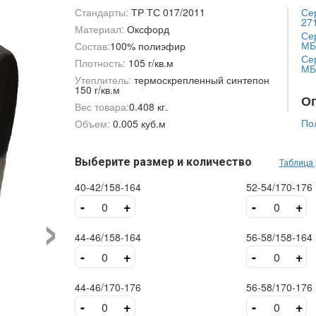
Стандарты:
ТР ТС 017/2011
Сер
271
Материал:
Оксфорд
Сер
МБ
Состав:
100% полиэфир
Сер
Плотность:
105 г/кв.м
МБ
Утеплитель:
термоскрепленный синтепон
150 г/кв.м
О
Вес товара:
0.408 кг.
По
Объем:
0.005 куб.м
Выберите размер и количество
Таблица
40-42/158-164
52-54/170-176
›
-
+
-
+
44-46/158-164
56-58/158-164
-
+
-
+
44-46/170-176
56-58/170-176
-
+
-
+