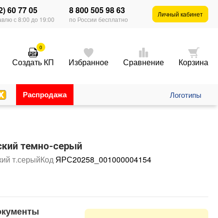
2) 60 77 05
8 800 505 98 63
Личный кабинет
влю с 8:00 до 19:00
по России бесплатно
0
Создать КП
Избранное
Сравнение
Корзина
Распродажа
Логотипы
кий темно-серый
ий т.серый
Код
ЯРС20258_001000004154
окументы