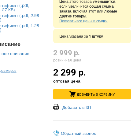
Цена
этого товара
уменьшится
,
тификат (.pdf,
если увеличится
общая сумма
.27 КБ)
заказа
, включая этот или
любые
тификат (.pdf, 2.98
другие товары
.
)
Показать все цены и скидки
тификат (.pdf, 1.28
)
Цена указана за
1 штуку
писание
2 999 р.
лное описание
розничная цена
2 299 р.
 размеров
оптовая цена
ДОБАВИТЬ В КОРЗИНУ
Добавить в КП
Обратный звонок